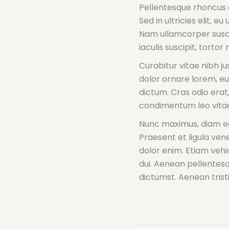
Pellentesque rhoncus c
Sed in ultricies elit, e
Nam ullamcorper suscip
iaculis suscipit, tortor 
Curabitur vitae nibh j
dolor ornare lorem, eu 
dictum. Cras odio erat
condimentum leo vitae
Nunc maximus, diam eget
Praesent et ligula ven
dolor enim. Etiam vehic
dui. Aenean pellentesq
dictumst. Aenean trist