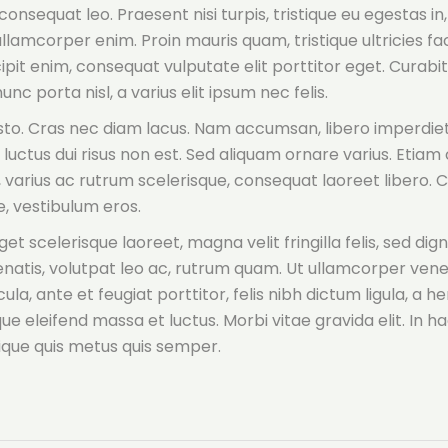
onsequat leo. Praesent nisi turpis, tristique eu egestas in
u ullamcorper enim. Proin mauris quam, tristique ultricies facil
it enim, consequat vulputate elit porttitor eget. Curabit
nunc porta nisl, a varius elit ipsum nec felis.
usto. Cras nec diam lacus. Nam accumsan, libero imperdiet l
luctus dui risus non est. Sed aliquam ornare varius. Etiam 
, varius ac rutrum scelerisque, consequat laoreet libero. 
, vestibulum eros.
 scelerisque laoreet, magna velit fringilla felis, sed dignis
enatis, volutpat leo ac, rutrum quam. Ut ullamcorper vene
ula, ante et feugiat porttitor, felis nibh dictum ligula, a h
ue eleifend massa et luctus. Morbi vitae gravida elit. In h
ique quis metus quis semper.