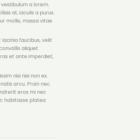
, vestibulum a lorem.
isis at, iaculis a purus.
ur mollis, massa vitae
acinia faucibus, velit
convallis aliquet
Cras et ante imperdiet,
sim nisi nisi non ex.
natis arcu. Proin nec
endrerit eros mi nec
ac habitasse platea