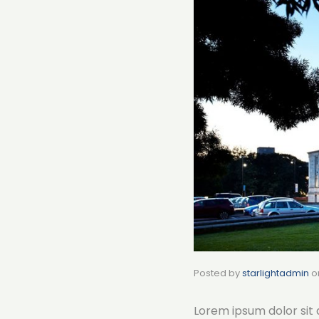
Posted by
starlightadmin
o
Lorem ipsum dolor sit a